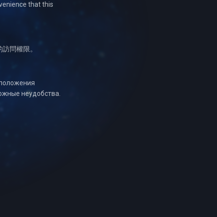
venience that this
的訪問權限。
оположения
ожные неудобства.