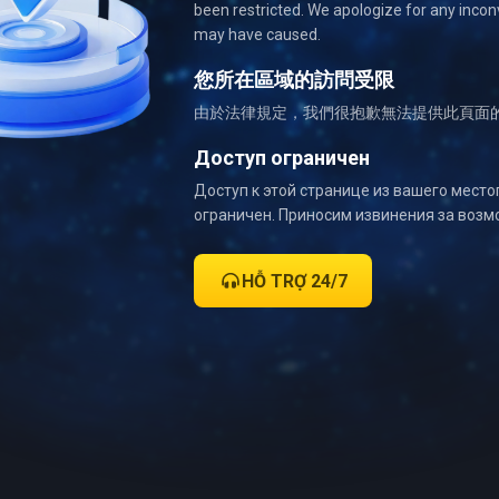
been restricted. We apologize for any incon
may have caused.
您所在區域的訪問受限
由於法律規定，我們很抱歉無法提供此頁面
Доступ ограничен
Доступ к этой странице из вашего мест
ограничен. Приносим извинения за возм
HỖ TRỢ 24/7