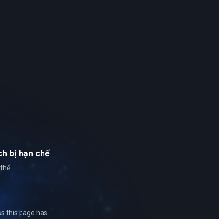
ch
bị hạn chế
 thể
ss this page has