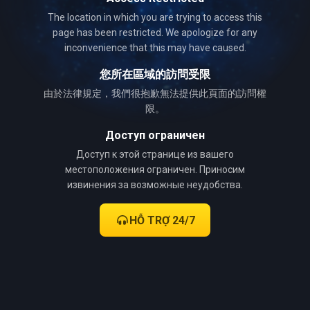
The location in which you are trying to access this
page has been restricted. We apologize for any
inconvenience that this may have caused.
您所在區域的訪問受限
由於法律規定，我們很抱歉無法提供此頁面的訪問權
限。
Доступ ограничен
Доступ к этой странице из вашего
местоположения ограничен. Приносим
извинения за возможные неудобства.
HỖ TRỢ 24/7